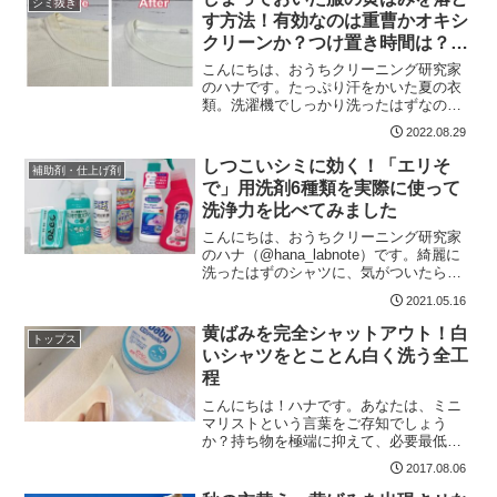
シミ抜き
ラッグストア5軒をまわっ...
す方法！有効なのは重曹かオキシ
クリーンか？つけ置き時間は？実
際に検証してみた
こんにちは、おうちクリーニング研究家
のハナです。たっぷり汗をかいた夏の衣
類。洗濯機でしっかり洗ったはずなの
に、しまっておいた服の首元や脇に黄ば
2022.08.29
みが発生で愕然としたことってあります
よね。ネットで「黄ばみの落とし方」な
しつこいシミに効く！「エリそ
補助剤・仕上げ剤
んて記事を探すけど、たくさ...
で」用洗剤6種類を実際に使って
洗浄力を比べてみました
こんにちは、おうちクリーニング研究家
のハナ（@hana_labnote）です。綺麗に
洗ったはずのシャツに、気がついたら黄
ばみが発生していたということはありま
2021.05.16
せんか？洗ってすぐは綺麗に見えても、
洗濯で落としきれなかった皮脂汚れが空
黄ばみを完全シャットアウト！白
トップス
気に触れるこ...
いシャツをとことん白く洗う全工
程
こんにちは！ハナです。あなたは、ミニ
マリストという言葉をご存知でしょう
か？持ち物を極端に抑えて、必要最低限
のアイテムで生活している人達のことを
2017.08.06
言うのですが、多くのミニマリスト達が
好んで着用しているのが白シャツです。