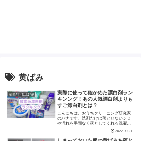
黄ばみ
実際に使って確かめた漂白剤ラン
補助剤・仕上げ剤
キンング！あの人気漂白剤よりも
すご漂白剤とは？
こんにちは、おうちクリーニング研究家
のハナです。洗剤だけは落とせないシミ
や汚れを手間なく落としてくれる洗濯の
力強い味方「漂白剤」本日は色柄ものに
2022.09.21
も使える「酸素系漂白」の洗浄力を実際
に使って調査します。試してみたのはド
しまっておいた服の黄ばみを落と