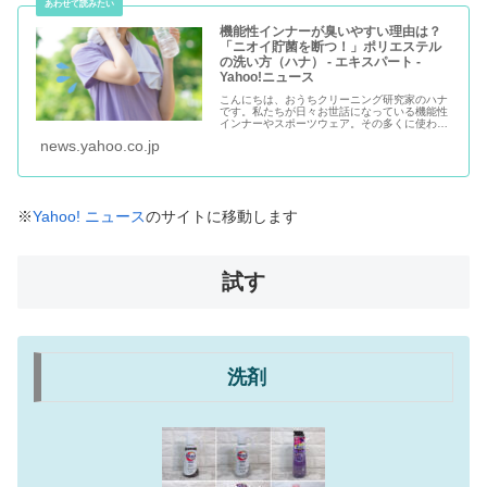
機能性インナーが臭いやすい理由は？
「ニオイ貯菌を断つ！」ポリエステル
の洗い方（ハナ） - エキスパート -
Yahoo!ニュース
こんにちは、おうちクリーニング研究家のハナ
です。私たちが日々お世話になっている機能性
インナーやスポーツウェア。その多くに使われ
ているのが「ポリエステル」です。シワになら
news.yahoo.co.jp
ず、すぐ乾く。取り扱いイメージで
※
Yahoo! ニュース
のサイトに移動します
試す
洗剤