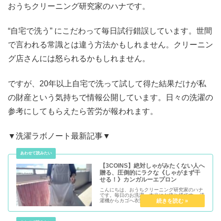
おうちクリーニング研究家のハナです。
“自宅で洗う” にこだわって毎日試行錯誤しています。世間
で言われる常識とは違う方法かもしれません。クリーニン
グ店さんには怒られるかもしれません。
ですが、20年以上自宅で洗って試して得た結果だけが私
の財産という気持ちで情報公開しています。日々の洗濯の
参考にしてもらえたら苦労が報われます。
▼洗濯ラボノート最新記事▼
【3COINS】絶対しゃがみたくない人へ
贈る、圧倒的にラクな《しゃがまず干
せる！》カンガルーエプロン
こんにちは、おうちクリーニング研究家のハナ
です。毎日のお洗濯、本当にお疲れ様です。 洗
濯機からカゴへ衣類を移し、干すたびにしゃが
んで、立って。この「よっこいしょ」という動
作、地味に体力を削られますよね。万年腰痛も
ちの私は、毎日の洗濯干しは本...