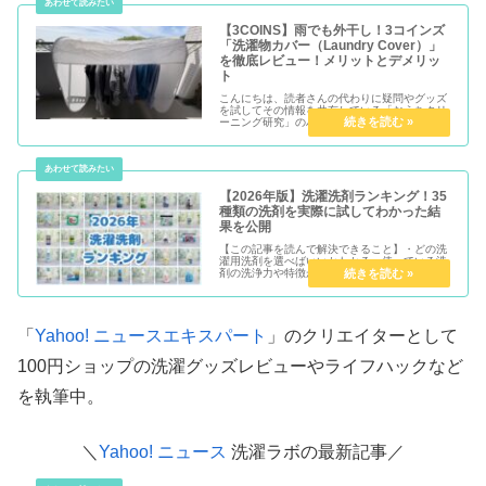
【3COINS】雨でも外干し！3コインズ
「洗濯物カバー（Laundry Cover）」
を徹底レビュー！メリットとデメリッ
ト
こんにちは、読者さんの代わりに疑問やグッズ
を試してその情報を共有している「おうちクリ
ーニング研究」のハナです。梅雨の晴れ間、
「洗濯物をすっきり外に干したい」と思って
も、天気が怪しいと外出するのは躊躇してしま
いますよね。「部屋干しでもいいけれ...
【2026年版】洗濯洗剤ランキング！35
種類の洗剤を実際に試してわかった結
果を公開
【この記事を読んで解決できること】・どの洗
濯用洗剤を選べばいいかわかる・使っている洗
剤の洗浄力や特徴がわかる・リニューアル前後
の差を知りたいこんにちは！おうちクリーニン
グ研究家のハナです。今年もやってきました！
ドラッグストアで見かける市販の...
「
Yahoo! ニュースエキスパート
」のクリエイターとして
100円ショップの洗濯グッズレビューやライフハックなど
を執筆中。
＼
Yahoo! ニュース
洗濯ラボの最新記事／