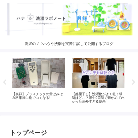
洗濯のノウハウや洗剤を実際に試して公開するブログ
その他
その他
そ
場
浴衣を自宅で洗う方法！洗い方か
ランドリーアウトに洗濯代行を依
脱
てわ
らたたみ方まで写真付きで解説し
頼した感想！週末の朝に3時間の余
教
ます
裕ができる
トップページ