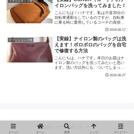
ファッション小物
イロンバッグを洗ってみました！
こんにちは！ハナです。私は片道30分の
自転車通勤をしているのですが、自転車
に乗る時に愛用しているコーチの肩掛け
バッグの傷みが目立ってきたので、リペ
2018.06.17
アしてみることにしました。本日は、傷
ついたナイロンの傷を目立たなくする方
【実録】ナイロン製のバッグは洗
ファッション小物
法などを試してみたいと...
えます！ボロボロのバッグを自宅
で修復する方法
こんにちは、ハナです。本日のお題はナ
イロン製のバッグを洗ってみたいと思い
ます。洗い方以外にも、ついてしまった
傷を目立たなくする方法など、書いてい
2016.06.27
きます。お時間よろしければ、最後まで
お付き合いください。本日洗うのは、サ
ザビーのものですがリサイ...
© 2016 ハナの洗濯ラボノート.
メニュー
ホーム
検索
トップ
サイドバー