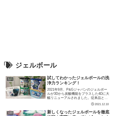
ジェルボール
試してわかったジェルボールの洗
洗剤
浄力ランキング！
2021年9月、P&Gジャパンのジェルボー
ルが3Dから炭酸機能をプラスした4Dに大
幅リニューアルされました。従来品と何
がどう違ったのか、洗浄力は上がったの
2021.12.10
か下がったのか、改悪とも言われるパッ
ケージのリニューアルを掘り下げて検証
新しくなったジェルボールを徹底
洗剤
します