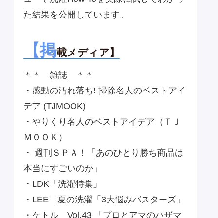
た結果を公開しています。
【掲
載メディア】
＊＊ 雑誌 ＊＊
・感動の汚れ落ち! 掃除名人のベストアイ
デア (TJMOOK)
・やりくり名人のベストアイデア（ＴＪ
ＭＯＯＫ）
・ 週刊ＳＰＡ！「あのひとり勝ち商品は
本当にすごいのか」
・LDK「洗濯特集」
・LEE 夏の洗濯「3大悩みバスターズ」
・ケトル Vol.43 「プロとアマのハザマ