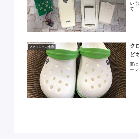
いう
て、
ク
ファッション小物
ど
夏に
ーン