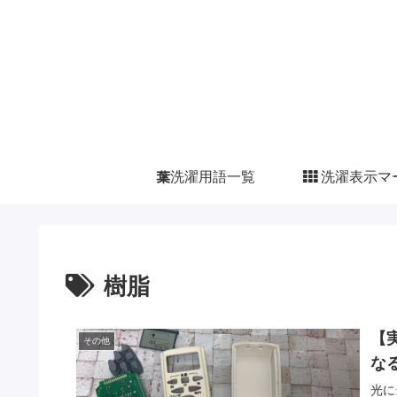
洗濯用語一覧
洗濯表示マ
樹脂
【
その他
なる
光に