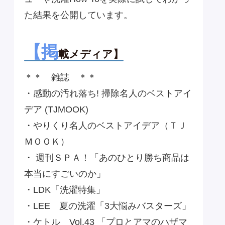
た結果を公開しています。
【掲
載メディア】
＊＊ 雑誌 ＊＊
・感動の汚れ落ち! 掃除名人のベストアイ
デア (TJMOOK)
・やりくり名人のベストアイデア（ＴＪ
ＭＯＯＫ）
・ 週刊ＳＰＡ！「あのひとり勝ち商品は
本当にすごいのか」
・LDK「洗濯特集」
・LEE 夏の洗濯「3大悩みバスターズ」
・ケトル Vol.43 「プロとアマのハザマ