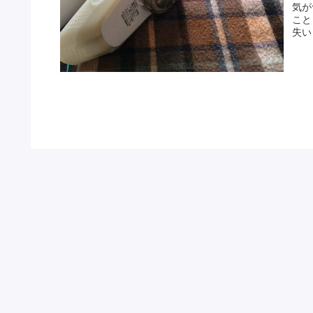
気が
こと
失い