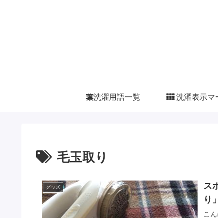
洗濯用語一覧
洗濯表示マ
毛玉取り
ス
グッズ
り
こん