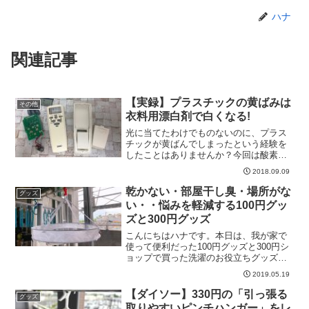
ハナ
関連記事
【実録】プラスチックの黄ばみは
その他
衣料用漂白剤で白くなる!
光に当てたわけでものないのに、プラス
チックが黄ばんでしまったという経験を
したことはありませんか？今回は酸素系
液体漂白剤を使って、プラスチックの漂
2018.09.09
白に挑戦します！
乾かない・部屋干し臭・場所がな
グッズ
い・・悩みを軽減する100円グッ
ズと300円グッズ
こんにちはハナです。本日は、我が家で
使って便利だった100円グッズと300円シ
ョップで買った洗濯のお役立ちグッズを
紹介します。よろしければ最後までお付
2019.05.19
き合いください。干場を増やす洗濯もの
の横にかかっている白い猿股みたいなも
【ダイソー】330円の「引っ張る
グッズ
のは、ダイソー商品...
取りやすいピンチハンガー」をレ