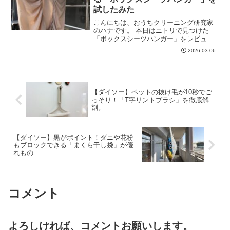
試したみた
こんにちは、おうちクリーニング研究家
のハナです。 本日はニトリで見つけた
「ボックスシーツハンガー」をレビュー
します。「シーツを洗いたいけど、干す
2026.03.06
場所がないから今日は子どもの分だ
け……」 そんな風に、洗濯物の「順番待
ち」が発生していませんか？...
【ダイソー】ペットの抜け毛が10秒でご
っそり！「T字リントブラシ」を徹底解
剖。
【ダイソー】黒がポイント！ダニや花粉
もブロックできる「まくら干し袋」が優
れもの
コメント
よろしければ、コメントお願いします。