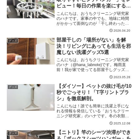
ビュー！毎日の作業を楽にする便
利グッズ
こんにちは、おうちクリーニング研究家
のハナです。家事の中でも、地味に時間
がかかって面倒なのが「干し終わった洗
濯物を取り込む作業」ではないでしょう
2026.04.20
か。 特に、家族全員分の靴下。左右セッ
トで、しかも何足も。これをつまんで外
部屋干しの「場所がない」を解
グッズ
して、を繰り返すのは意...
決！リビングにあっても生活を邪
魔しない洗濯グッズ5選
こんにちは、おうちクリーニング研究家
のハナ（@hana_labnote)です。梅雨直
前！我が家で使ってる部屋干しグッズの
中から「これはおすすめ」という物干し5
2023.05.28
選を紹介します。完全部屋干し歴10年の
著者が実際に愛用して洗濯グッズです。
【ダイソー】ペットの抜け毛が10
グッズ
悩み多き...
秒でごっそり！「T字リントブラ
シ」を徹底解剖。
こんにちは！誰でも簡単に洗濯上手にな
れる情報を発信している「おうちクリー
ニング研究家」のハナです。冬の衣類、
お気に入りのニットやマフラーに「毛
2025.12.08
玉」を見つけてテンションが下がった経
験はありませんか？あるいは、ペットと
【ニトリ】竿のシーツ渋滞ができ
グッズ
暮らしている方なら、ソファ...
る「ボックスシーツハンガー」を