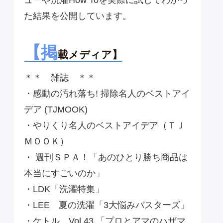
た結果を公開しています。
【掲
載メディア】
＊＊ 雑誌 ＊＊
・感動の汚れ落ち! 掃除名人のベストアイ
デア (TJMOOK)
・やりくり名人のベストアイデア（ＴＪ
ＭＯＯＫ）
・ 週刊ＳＰＡ！「あのひとり勝ち商品は
本当にすごいのか」
・LDK「洗濯特集」
・LEE 夏の洗濯「3大悩みバスターズ」
・ケトル Vol.43 「プロとアマのハザマ