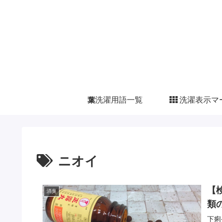
洗濯用語一覧
洗濯表示マ
ニオイ
【
消臭
類
下痢