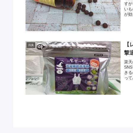
すが
いも
が効
【
消臭
撃
楽天
SN
きる
って