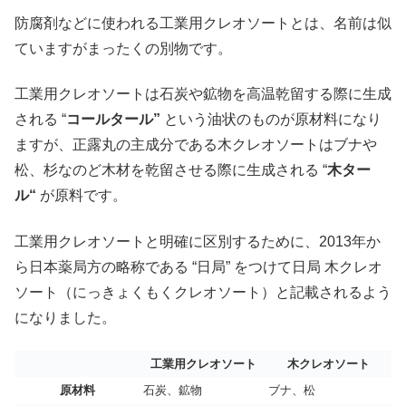
防腐剤などに使われる工業用クレオソートとは、名前は似
ていますがまったくの別物です。
工業用クレオソートは石炭や鉱物を高温乾留する際に生成
される “
コールタール”
という油状のものが原材料になり
ますが、正露丸の主成分である木クレオソートはブナや
松、杉なのど木材を乾留させる際に生成される “
木ター
ル“
が原料です。
工業用クレオソートと明確に区別するために、2013年か
ら日本薬局方の略称である “日局” をつけて日局 木クレオ
ソート（にっきょくもくクレオソート）と記載されるよう
になりました。
工業用クレオソート
木クレオソート
原材料
石炭、鉱物
ブナ、松