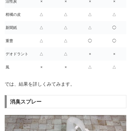
活性炭
×
×
×
×
柑橘の皮
△
△
△
△
新聞紙
△
△
△
◯
重曹
△
△
◯
◯
デオドラント
△
△
×
×
風
×
×
△
△
では、結果を詳しくみてみます。
消臭スプレー