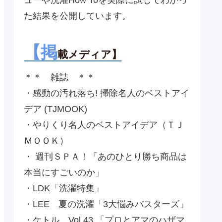
た結果を公開しています。
【掲
載メディア】
＊＊ 雑誌 ＊＊
・感動の汚れ落ち! 掃除名人のベストアイ
デア (TJMOOK)
・やりくり名人のベストアイデア（ＴＪ
ＭＯＯＫ）
・ 週刊ＳＰＡ！「あのひとり勝ち商品は
本当にすごいのか」
・LDK「洗濯特集」
・LEE 夏の洗濯「3大悩みバスターズ」
・ケトル Vol.43 「プロとアマのハザマ