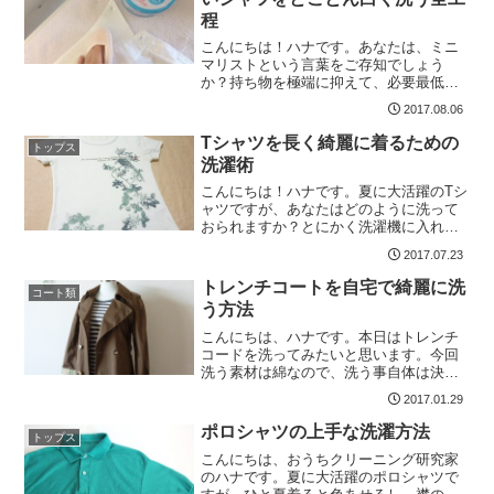
程
こんにちは！ハナです。あなたは、ミニ
マリストという言葉をご存知でしょう
か？持ち物を極端に抑えて、必要最低限
のアイテムで生活している人達のことを
2017.08.06
言うのですが、多くのミニマリスト達が
好んで着用しているのが白シャツです。
Tシャツを長く綺麗に着るための
トップス
年中着られて、インナーやア...
洗濯術
こんにちは！ハナです。夏に大活躍のTシ
ャツですが、あなたはどのように洗って
おられますか？とにかく洗濯機に入れて
グルグル回す・・・わかります！消耗品
2017.07.23
だと割り切っているTシャツは、私も同じ
ように無造作に洗濯機に放り込んで洗っ
トレンチコートを自宅で綺麗に洗
コート類
ています。だけど・・...
う方法
こんにちは、ハナです。本日はトレンチ
コードを洗ってみたいと思います。今回
洗う素材は綿なので、洗う事自体は決し
て難しい素材ではなく、洗濯絵表示を確
2017.01.29
認しても手洗い可となっています。ただ
し、誰でも簡単に綺麗に仕上げられる
ポロシャツの上手な洗濯方法
トップス
か？という聞かれると、「N...
こんにちは、おうちクリーニング研究家
のハナです。夏に大活躍のポロシャツで