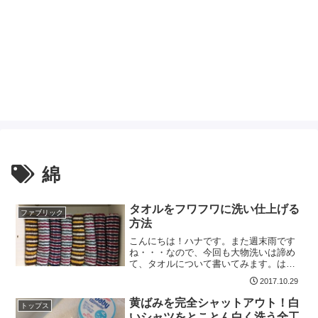
綿
タオルをフワフワに洗い仕上げる
ファブリック
方法
こんにちは！ハナです。また週末雨です
ね・・・なので、今回も大物洗いは諦め
て、タオルについて書いてみます。はじ
めはフワフワだったタオルがゴワゴワに
2017.10.29
なってしまった・・・いくら柔軟剤を入
れてもフワッとしない・・・それ、逆効
黄ばみを完全シャットアウト！白
トップス
果かもしれません。本日は...
いシャツをとことん白く洗う全工