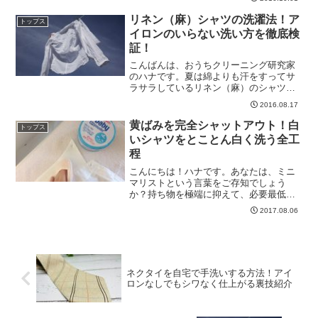
ヒット商品です。「そんな薄着で寒くな
いの？」「ヒートテック着てるから大丈
リネン（麻）シャツの洗濯法！ア
トップス
夫」なんてい...
イロンのいらない洗い方を徹底検
証！
こんばんは、おうちクリーニング研究家
のハナです。夏は綿よりも汗をすってサ
ラサラしているリネン（麻）のシャツが
大好きです。ほぼ毎日リネン（麻）シャ
2016.08.17
ツだったりします。水にも熱にも強い素
材なのでガシガシ洗えるのも気持ちいい♪
黄ばみを完全シャットアウト！白
トップス
ただシワがつきやすいの...
いシャツをとことん白く洗う全工
程
こんにちは！ハナです。あなたは、ミニ
マリストという言葉をご存知でしょう
か？持ち物を極端に抑えて、必要最低限
のアイテムで生活している人達のことを
2017.08.06
言うのですが、多くのミニマリスト達が
好んで着用しているのが白シャツです。
年中着られて、インナーやア...
ネクタイを自宅で手洗いする方法！アイ
ロンなしでもシワなく仕上がる裏技紹介