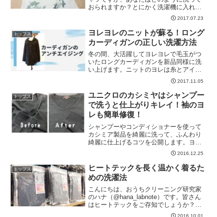
おられますか？とにかく洗濯機に入れて
グルグル回す・・・わかります！消耗品
2017.07.23
だと割り切っているTシャツは、私も同じ
ように無造作に洗濯機に放り込んで洗っ
ヨレヨレのニットが蘇る！ロング
トップス
ています。だけど・・...
カーディガンの正しい洗濯方法
冬の間、大活躍してヨレヨレで毛玉がつ
いたロングカーディガンを新品同様に洗
い上げます。ニットのヨレは糸とアイロ
ンで簡単になかったことにできます！！
2017.11.05
ユニクロのカシミヤはシャンプー
トップス
で洗うと仕上がりキレイ！袖のヨ
レも簡単修復！
シャンプーやコンディショナーを使って
カシミア製品を綺麗に洗って、ふんわり
綺麗に仕上げるコツを公開します。ヨレ
てしまった首回りや袖口も簡単な方法で
2016.12.25
新品のように蘇ります! カシミアセーター
を長く綺麗に着るための洗濯術です!
ヒートテックを長く温かく着るた
トップス
めの洗濯法
こんにちは、おうちクリーニング研究家
のハナ（@hana_labnote）です。皆さん
はヒートテックをご存知でしょうか？恐
らく知らない人はいない、ユニクロの大
2016.10.01