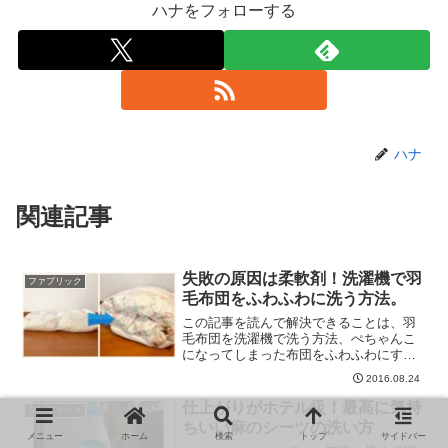
ハナをフォローする
ハナ
関連記事
失敗の原因は柔軟剤！洗濯機で羽
ファブリック
毛布団をふわふわに洗う方法。
この記事を読んで解決できることは、羽
毛布団を洗濯機で洗う方法、ぺちゃんこ
になってしまった布団をふわふわにする
方法、コインランドリーを使用するコ
2016.08.24
ツ。
仕上がりがホテル級！最高に気持
ファブリック
ちいい麻のシーツの洗い方
メニュー
ホーム
検索
トップ
サイドバー