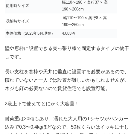
幅110〜190 × 奥行37 × 高
使用時サイズ
190〜260cm
幅110〜190 × 奥行8 × 高
収納時サイズ
190〜260cm
本体価格（2023年5月現在）
4,083円
壁や窓枠に設置できる突っ張り棒で固定するタイプの物干
しです。
長い支柱を窓枠や天井に垂直に設置する必要があるので、
慣れていないと一人では設置が難しいかもしれませんが、
ネジも釘の必要ないので賃貸住宅でも設置可能。
2段上下で使えてとにかく大容量！
耐荷重は20kgもあり、濡れた大人用のTシャツがハンガー
込みで0.3〜0.4kgほどなので、50枚くらいはイッキに干し