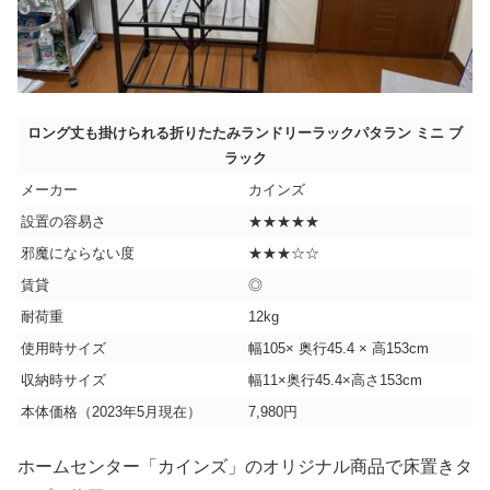
ロング丈も掛けられる折りたたみランドリーラックパタラン ミニ ブ
ラック
メーカー
カインズ
設置の容易さ
★★★★★
邪魔にならない度
★★★☆☆
賃貸
◎
耐荷重
12kg
使用時サイズ
幅105× 奥行45.4 × 高153cm
収納時サイズ
幅11×奥行45.4×高さ153cm
本体価格（2023年5月現在）
7,980円
ホームセンター「カインズ」のオリジナル商品で床置きタ