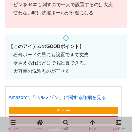
・ピンを34本も刺すので一人で設置するのは大変
・使わない時は洗濯ポールが邪魔になる
【このアイテムのGOODポイント】
・石膏ボードの壁にも設置できて丈夫
・壁さえあればどこでも設置できる。
・大容量の洗濯ものが干せる
Amazonで「ベルメゾン」に関する詳細を見る
Amazon
楽天
メニュー
ホーム
検索
トップ
サイドバー
Yahoo!ショッピング