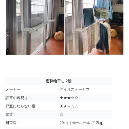
窓枠物干し 2段
メーカー
アイリスオーヤマ
設置の容易さ
★★★☆☆
邪魔にならない度
★★☆☆☆
賃貸
◎
耐荷重
20kg（ポール一本で12kg）