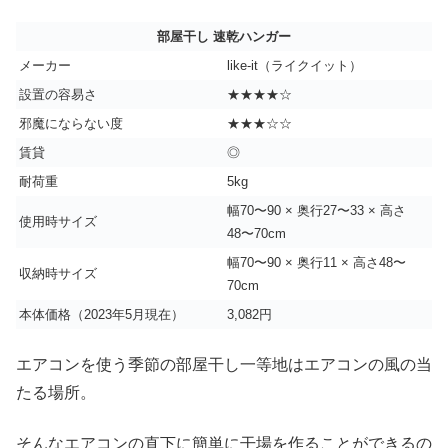
部屋干し 速乾ハンガー
メーカー
like-it（ライクイット）
設置の容易さ
★★★★☆
邪魔にならない度
★★★☆☆
賃貸
◎
耐荷重
5kg
幅70〜90 × 奥行27〜33 × 高さ
使用時サイズ
48〜70cm
幅70〜90 × 奥行11 × 高さ48〜
収納時サイズ
70cm
本体価格（2023年5月現在）
3,082円
エアコンを使う季節の部屋干し一等地はエアコンの風の当
たる場所。
そんなエアコンの直下に簡単に干場を作ることができるの