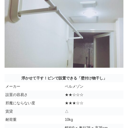
浮かせて干す！ピンで設置できる「壁付け物干し」
メーカー
ベルメゾン
設置の容易さ
★★☆☆☆
邪魔にならない度
★★★☆☆
賃貸
△
耐荷重
10kg
幅約9 × 奥行28 × 高35cm