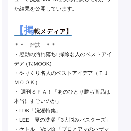
た結果を公開しています。
【掲
載メディア】
＊＊ 雑誌 ＊＊
・感動の汚れ落ち! 掃除名人のベストアイ
デア (TJMOOK)
・やりくり名人のベストアイデア（ＴＪ
ＭＯＯＫ）
・ 週刊ＳＰＡ！「あのひとり勝ち商品は
本当にすごいのか」
・LDK「洗濯特集」
・LEE 夏の洗濯「3大悩みバスターズ」
・ケトル Vol.43 「プロとアマのハザマ