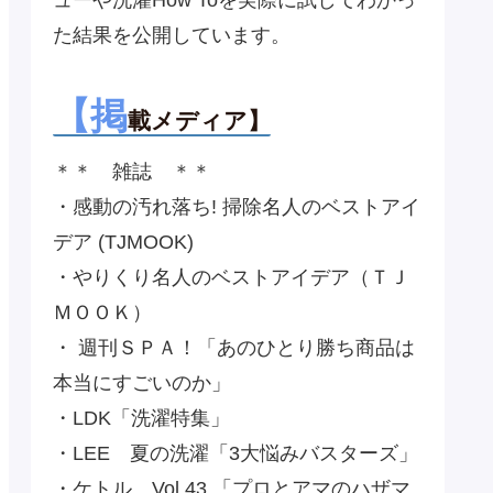
た結果を公開しています。
【掲
載メディア】
＊＊ 雑誌 ＊＊
・感動の汚れ落ち! 掃除名人のベストアイ
デア (TJMOOK)
・やりくり名人のベストアイデア（ＴＪ
ＭＯＯＫ）
・ 週刊ＳＰＡ！「あのひとり勝ち商品は
本当にすごいのか」
・LDK「洗濯特集」
・LEE 夏の洗濯「3大悩みバスターズ」
・ケトル Vol.43 「プロとアマのハザマ