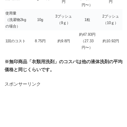
円
円
円〜）
使用量
3プッシュ
2プッシュ
（洗濯物2kg
10g
1粒
（9ｇ）
（10ｇ）
の場合）
約47.93円
1回のコスト
8.75円
約9.8円
（27.33
約10.92円
円〜）
※無印商品「衣類用洗剤」のコスパは他の液体洗剤の平均
価格と同じくらいです。
スポンサーリンク