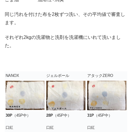
同じ汚れを付けた布を2枚ずつ洗い、その平均値で審査し
ます。
それぞれ2kgの洗濯物と洗剤を洗濯機にいれて洗いまし
た。
NANOX
ジェルボール
アタックZERO
30P
（45P中）
28P
（45P中）
31P
（45P中）
口紅
口紅
口紅