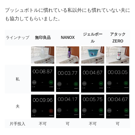
プッシュボトルに慣れている私以外にも慣れていない夫に
も協力してもらいました。
ジェルボー
アタック
ラインナップ
無印良品
NANOX
ル
ZERO
私
夫
片手投入
不可
可
不可
可