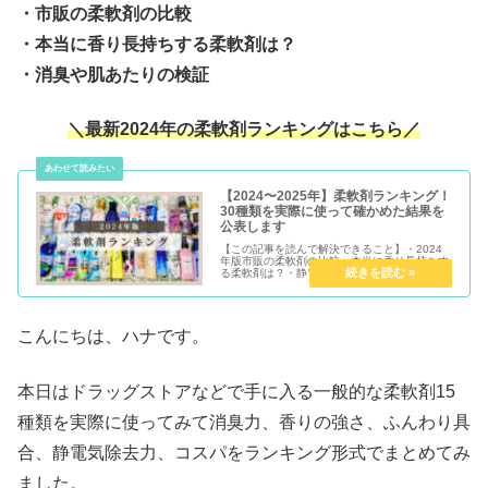
・市販の柔軟剤の比較
・本当に香り長持ちする柔軟剤は？
・消臭や肌あたりの検証
＼最新2024年の柔軟剤ランキングはこちら／
【2024〜2025年】柔軟剤ランキング！
30種類を実際に使って確かめた結果を
公表します
【この記事を読んで解決できること】・2024
年版市販の柔軟剤の比較・本当に香り長持ちす
る柔軟剤は？・静電気防ぐ柔軟剤は？世の中に
は無数の柔軟剤が発売されていて、自分に合っ
た柔軟剤を探すのに苦労しますよね。当ブログ
では、あなたに変わってドラッ...
こんにちは、ハナです。
本日はドラッグストアなどで手に入る一般的な柔軟剤15
種類を実際に使ってみて消臭力、香りの強さ、ふんわり具
合、静電気除去力、コスパをランキング形式でまとめてみ
ました。