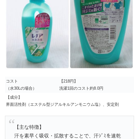
コスト
【218円】
（水30Lの場合）
洗濯1回のコスト約8.0円
【成分】
界面活性剤（エステル型ジアルキルアンモニウム塩）、安定剤
【主な特徴】
汗を素早く吸収・拡散することで、汗ｼﾞﾐを速乾