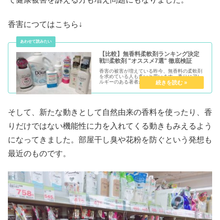
香害につてはこちら↓
【比較】無香料柔軟剤ランキング決定
戦!!柔軟剤 "オススメ7選" 徹底検証
香害の被害が増えている昨今、無香料の柔軟剤
を求めている人も多いと思います。香りにアレ
ルギーのある著者が7種類の無香料柔軟剤を徹
底的に検証！ふわふわ感は？吸水力は？目に見
える形で実験し、「コスパ」「吸水力」「肌触
り」３つのタイプでランキングをつけます。
そして、新たな動きとして自然由来の香料を使ったり、香
りだけではない機能性に力を入れてくる動きもみえるよう
になってきました。部屋干し臭や花粉を防ぐという発想も
最近のものです。