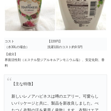
コスト
【220円】
（水30Lの場合）
洗濯1回のコスト約9.5円
【成分】
界面活性剤（エステル型ジアルキルアンモニウム塩）、安定化剤、香
料
【主な特徴】
新しいレノアハピネスは噂のエアリー。可愛らし
いパッケージと共に、製品を新改良しました。べ
たつく衣類の汗を素早く発散します。衣類はエア