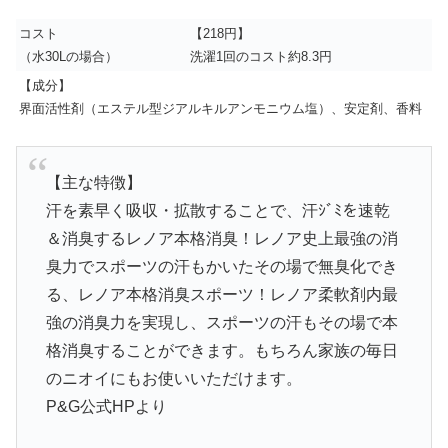
コスト
【218円】
（水30Lの場合）
洗濯1回のコスト約8.3円
【成分】
界面活性剤（エステル型ジアルキルアンモニウム塩）、安定剤、香料
【主な特徴】
汗を素早く吸収・拡散することで、汗ｼﾞﾐを速乾
＆消臭するレノア本格消臭！レノア史上最強の消
臭力でスポーツの汗もかいたその場で無臭化でき
る、レノア本格消臭スポーツ！レノア柔軟剤内最
強の消臭力を実現し、スポーツの汗もその場で本
格消臭することができます。もちろん家族の毎日
のニオイにもお使いいただけます。
P&G公式HPより