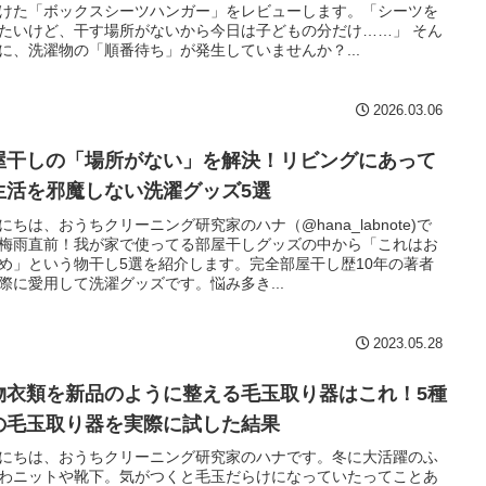
けた「ボックスシーツハンガー」をレビューします。「シーツを
たいけど、干す場所がないから今日は子どもの分だけ……」 そん
に、洗濯物の「順番待ち」が発生していませんか？...
2026.03.06
屋干しの「場所がない」を解決！リビングにあって
生活を邪魔しない洗濯グッズ5選
にちは、おうちクリーニング研究家のハナ（@hana_labnote)で
梅雨直前！我が家で使ってる部屋干しグッズの中から「これはお
め」という物干し5選を紹介します。完全部屋干し歴10年の著者
際に愛用して洗濯グッズです。悩み多き...
2023.05.28
物衣類を新品のように整える毛玉取り器はこれ！5種
の毛玉取り器を実際に試した結果
にちは、おうちクリーニング研究家のハナです。冬に大活躍のふ
わニットや靴下。気がつくと毛玉だらけになっていたってことあ