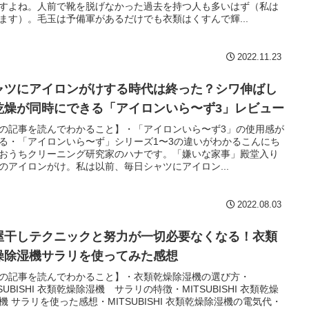
すよね。人前で靴を脱げなかった過去を持つ人も多いはず（私は
ます）。毛玉は予備軍があるだけでも衣類はくすんで輝...
2022.11.23
ャツにアイロンがけする時代は終った？シワ伸ばし
乾燥が同時にできる「アイロンいら〜ず3」レビュー
の記事を読んでわかること】・「アイロンいら〜ず3」の使用感が
る・「アイロンいら〜ず」シリーズ1〜3の違いがわかるこんにち
おうちクリーニング研究家のハナです。「嫌いな家事」殿堂入り
のアイロンがけ。私は以前、毎日シャツにアイロン...
2022.08.03
屋干しテクニックと努力が一切必要なくなる！衣類
燥除湿機サラリを使ってみた感想
の記事を読んでわかること】・衣類乾燥除湿機の選び方・
TSUBISHI 衣類乾燥除湿機 サラリの特徴・MITSUBISHI 衣類乾燥
機 サラリを使った感想・MITSUBISHI 衣類乾燥除湿機の電気代・