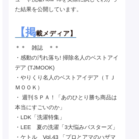
た結果を公開しています。
【掲
載メディア】
＊＊ 雑誌 ＊＊
・感動の汚れ落ち! 掃除名人のベストアイ
デア (TJMOOK)
・やりくり名人のベストアイデア（ＴＪ
ＭＯＯＫ）
・ 週刊ＳＰＡ！「あのひとり勝ち商品は
本当にすごいのか」
・LDK「洗濯特集」
・LEE 夏の洗濯「3大悩みバスターズ」
・ケトル Vol.43 「プロとアマのハザマ