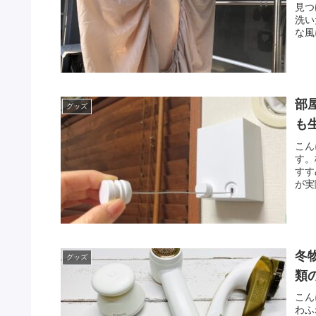
見つ
洗い
な風
部
グッズ
も
こん
す。
すす
が実
冬
グッズ
類
こん
わふ