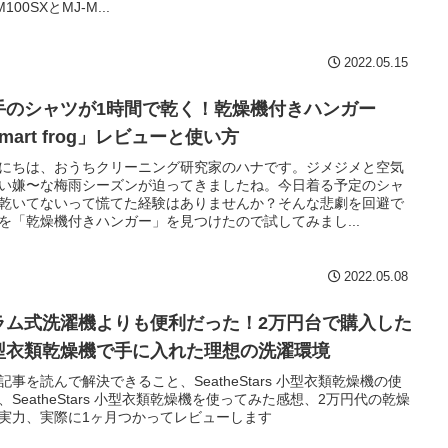
M100SXとMJ-M...
2022.05.15
手のシャツが1時間で乾く！乾燥機付きハンガー
mart frog」レビューと使い方
にちは、おうちクリーニング研究家のハナです。ジメジメと空気
い嫌〜な梅雨シーズンが迫ってきましたね。今日着る予定のシャ
乾いてないって慌てた経験はありませんか？そんな悲劇を回避で
を「乾燥機付きハンガー」を見つけたので試してみまし...
2022.05.08
ラム式洗濯機よりも便利だった！2万円台で購入した
型衣類乾燥機で手に入れた理想の洗濯環境
記事を読んで解決できること、SeatheStars 小型衣類乾燥機の使
、SeatheStars 小型衣類乾燥機を使ってみた感想、2万円代の乾燥
実力、実際に1ヶ月つかってレビューします