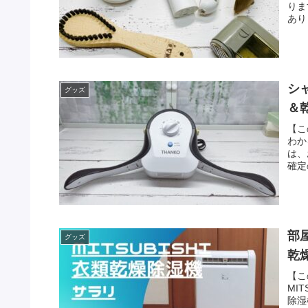
りま
あり
シ
グッズ
＆
【こ
わか
は、
確定
部
グッズ
乾
【こ
MI
除湿