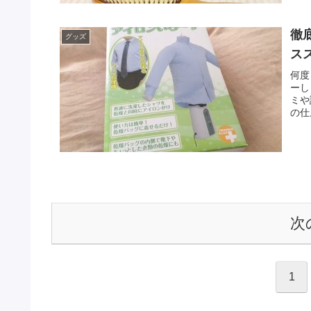
徹
グッズ
ス
何度
ーし
ミや
の仕
次
1