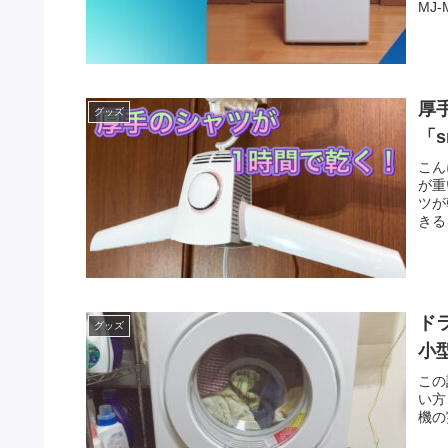
MJ-
厚
グッズ
「s
こん
が重
ツが
きる
ド
グッズ
小
この
い方
機の