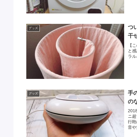
つ
グッズ
干
【こ
と感
ラル
手
グッズ
の
20
ニ超
行鞄
音や