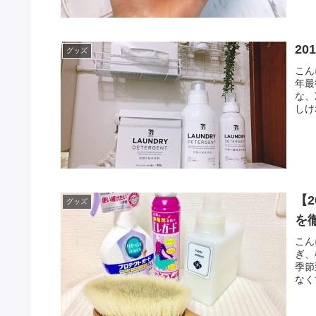
2
グッズ
こん
年最
な、
しけ
【
グッズ
を
こん
ぎ、
季節
なく